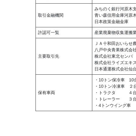
みちのく銀行河原木
取引金融機関
青い森信用金庫河原
日本政策金融金庫
許認可一覧
産業廃棄物収集運搬業許
ＪＡ十和田おいらせ
八戸中央青果株式会
主要取引先
株式会社東北センバ
株式会社ライズエキ
日本通運株式会社仙
・10トン保冷車 10
・10トン冷凍車 ２
保有車両
・トラクタ ４
・トレーラー ３
・4トンウイング車 