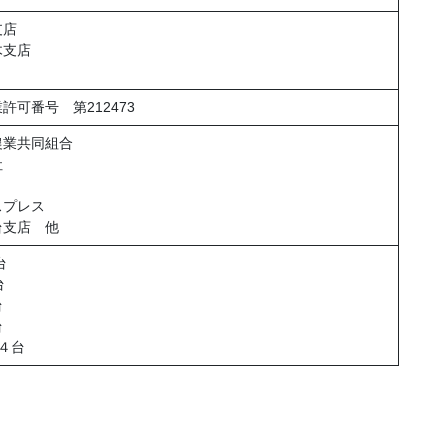
支店
木支店
可番号 第212473
農業共同組合
社
スプレス
台支店 他
台
台
台
台
４台