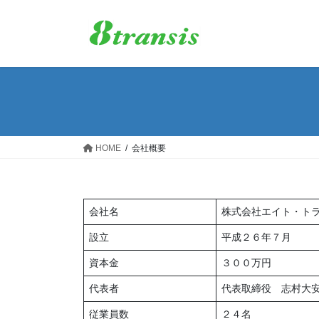
コ
ナ
ン
ビ
テ
ゲ
ン
ー
ツ
シ
へ
ョ
ス
ン
キ
に
ッ
移
HOME
会社概要
プ
動
会社名
株式会社エイト・ト
設立
平成２６年７月
資本金
３００万円
代表者
代表取締役 志村大
従業員数
２４名